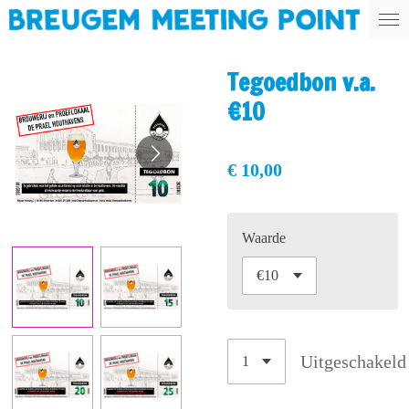
Ga
direct
naar
Tegoedbon v.a.
de
€10
hoofdinhoud
€ 10,00
Waarde
Uitgeschakeld