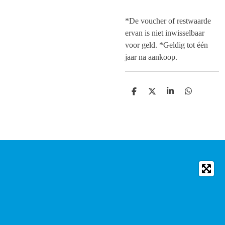
*De voucher of restwaarde
ervan is niet inwisselbaar
voor geld. *
Geldig tot één
jaar na aankoop.
D
D
S
D
e
e
h
e
l
e
a
l
e
l
r
e
n
e
n