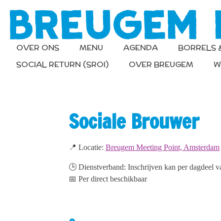
Ga
direct
naar
de
OVER ONS
MENU
AGENDA
BORRELS 
hoofdinhoud
SOCIAL RETURN (SROI)
OVER BREUGEM
W
Sociale Brouwer
📍 Locatie:
Breugem Meeting Point, Amsterdam
🕒 Dienstverband: Inschrijven kan per dagdeel v
📅 Per direct beschikbaar